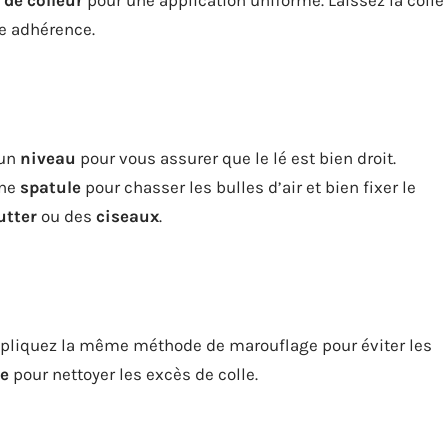
 de colleur
pour une application uniforme. Laissez la colle
e adhérence.
 un
niveau
pour vous assurer que le lé est bien droit.
ne
spatule
pour chasser les bulles d’air et bien fixer le
utter
ou des
ciseaux
.
Appliquez la même méthode de marouflage pour éviter les
e
pour nettoyer les excès de colle.