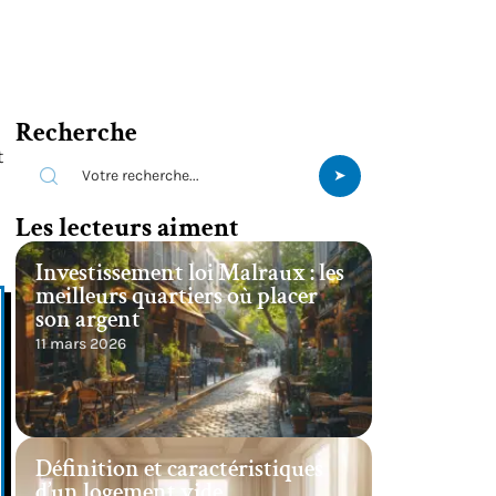
Recherche
t
Les lecteurs aiment
Investissement loi Malraux : les
meilleurs quartiers où placer
son argent
11 mars 2026
Définition et caractéristiques
d’un logement vide