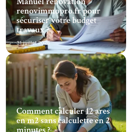
Manuel rénovation
renovimmopro.fr pour
sécuriser votre budget
travaux ?
31 juillet 2026
Comment calculer 12 ares
en m2 sans calculette en 2
minutes ?