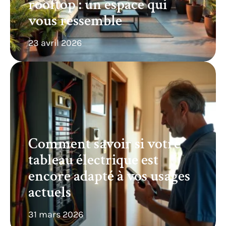
rooftop : un espace qui
vous ressemble
23 avril 2026
Comment savoir si votre
tableau électrique est
encore adapté à vos usages
actuels
31 mars 2026