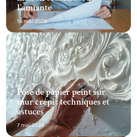
l’amiante
18 mai 2026
Pose de papier peint sur
mur crépi : techniques et
astuces
7 mai 2026