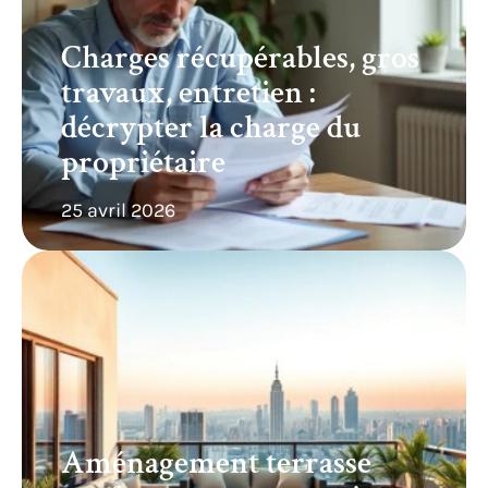
Charges récupérables, gros
travaux, entretien :
décrypter la charge du
propriétaire
25 avril 2026
Aménagement terrasse