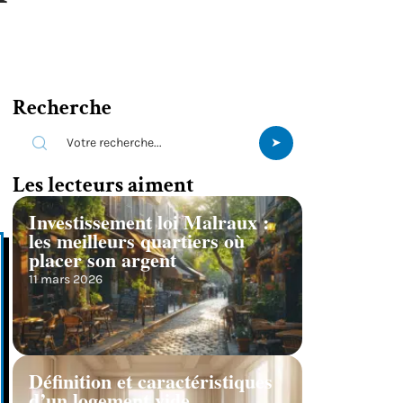
Recherche
Les lecteurs aiment
Investissement loi Malraux :
les meilleurs quartiers où
placer son argent
11 mars 2026
Définition et caractéristiques
d’un logement vide