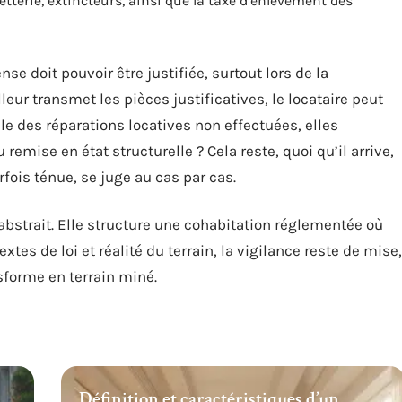
etterie, extincteurs, ainsi que la taxe d’enlèvement des
nse doit pouvoir être justifiée, surtout lors de la
leur transmet les pièces justificatives, le locataire peut
vèle des réparations locatives non effectuées, elles
remise en état structurelle ? Cela reste, quoi qu’il arrive,
rfois ténue, se juge au cas par cas.
d’abstrait. Elle structure une cohabitation réglementée où
xtes de loi et réalité du terrain, la vigilance reste de mise,
nsforme en terrain miné.
Définition et caractéristiques d’un