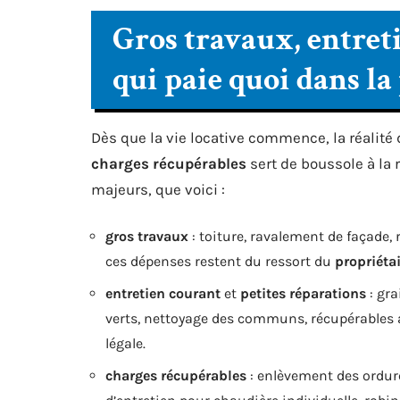
Gros travaux, entreti
qui paie quoi dans la
Dès que la vie locative commence, la réalité 
charges récupérables
sert de boussole à la r
majeurs, que voici :
gros travaux
: toiture, ravalement de façade,
ces dépenses restent du ressort du
propriéta
entretien courant
et
petites réparations
: gra
verts, nettoyage des communs, récupérables au
légale.
charges récupérables
: enlèvement des ordure