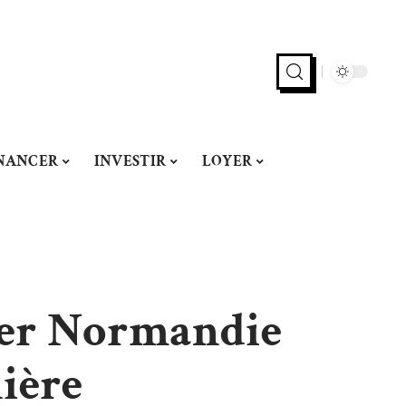
NANCER
INVESTIR
LOYER
mer Normandie
nière