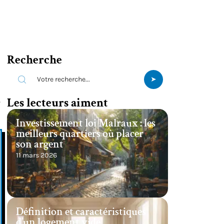
Recherche
.
Les lecteurs aiment
Investissement loi Malraux : les
meilleurs quartiers où placer
son argent
11 mars 2026
Définition et caractéristiques
d’un logement vide