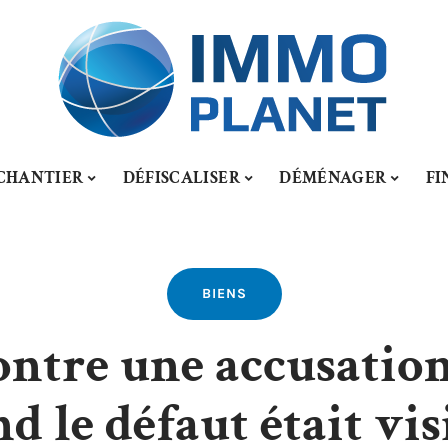
CHANTIER
DÉFISCALISER
DÉMÉNAGER
FI
BIENS
ontre une accusation
 le défaut était visi